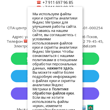
:
+7 911 697 96 85
:
+7 911 893 08 27
Мы используем файлы
Написать нам
куки и скрипты аналитики
Яндекс Метрики для
улучшения работы сайта.
СПА центр Old Estate
Лицензия № ЛО-60-01-000254
Оставаясь на нашем
Контакты:
сайте, вы соглашаетесь с
Адрес:
ул. Верхне-Береговая, д.4
180006
Псков
,
условиями
Телефон
:
+7 8112 79-45-00
, Факс:
+7 8112 79-45-45
,
использования файлов
Электронная почта
:
spa@oldestatehotel.com
куки и скрипты аналитики
Яндекс Метрики. Чтобы
ознакомиться с нашими
политиками в отношении
обработки персональных
данных,
нажмите здесь
.
Вы можете найти более
подробную информацию
о файлах куки и скрипты
аналитики Яндекс
Метрики в
Политике
обработки файлов куки.
Если вы не хотите
использовать файлы
«куки», измените
Мы в социальных сетях
настройки браузера или