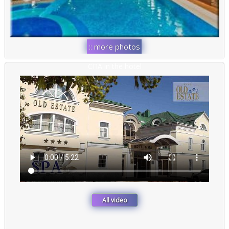
:: more photos
::
СПА in the hotel
All video