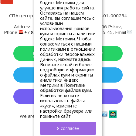
Яндекс Метрики для
Написать нам
улучшения работы сайта.
Оставаясь на нашем
СПА центр Old Estate
Лицензия № ЛО-60-01-000254
сайте, вы соглашаетесь с
Контакты:
условиями
Address:
ul. Verhnee-Beregovaya, 4
180006
Pskov
,
использования файлов
Phone
:
+7 8112 79-45-00
, Fax:
+7 8112 79-45-45
, Email
куки и скрипты аналитики
:
spa@oldestatehotel.com
Яндекс Метрики. Чтобы
ознакомиться с нашими
политиками в отношении
обработки персональных
данных,
нажмите здесь
.
Вы можете найти более
подробную информацию
о файлах куки и скрипты
аналитики Яндекс
Метрики в
Политике
обработки файлов куки.
Если вы не хотите
использовать файлы
«куки», измените
настройки браузера или
We are in social networks:
покиньте сайт.
Я согласен