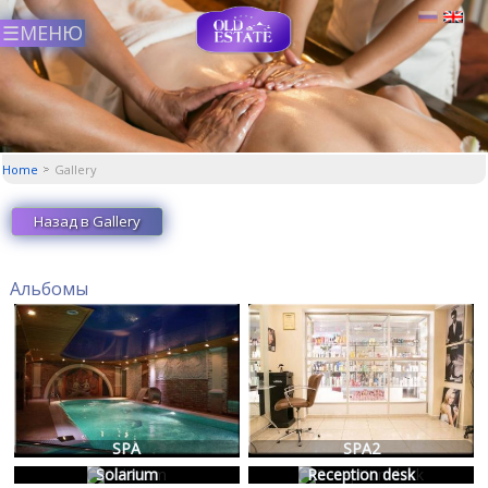
Home
Gallery
Назад в Gallery
Альбомы
SPA
SPA2
SPA
SPA2
Solarium
Reception desk