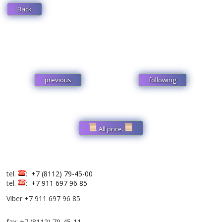
Back
previous
following
All price.
tel.
:
+7 (8112) 79-45-00
tel.
:
+7 911 697 96 85
Viber +7 911 697 96 85
fax: +7 (8112) 79-45-11