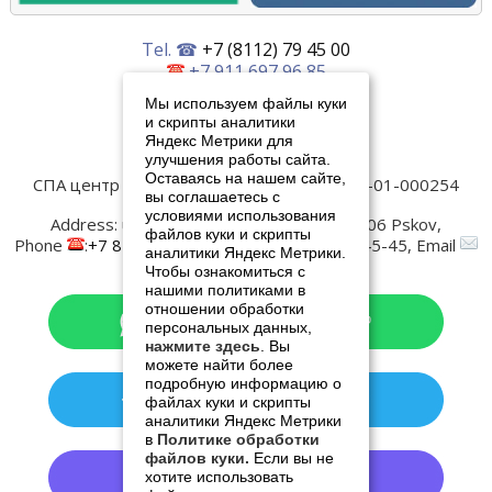
Tel. ☎
+7 (8112) 79 45 00
+7 911 697 96 85
+7 911 893 08 27
Мы используем файлы куки
и скрипты аналитики
Написать нам
Яндекс Метрики для
улучшения работы сайта.
Оставаясь на нашем сайте,
СПА центр Old Estate
Лицензия № ЛО-60-01-000254
вы соглашаетесь с
Контакты:
условиями использования
Address:
ul. Verhnee-Beregovaya, 4
180006
Pskov
,
файлов куки и скрипты
Phone
:
+7 8112 79-45-00
, Fax:
+7 8112 79-45-45
, Email
аналитики Яндекс Метрики.
:
spa@oldestatehotel.com
Чтобы ознакомиться с
нашими политиками в
отношении обработки
персональных данных,
нажмите здесь
. Вы
можете найти более
подробную информацию о
файлах куки и скрипты
аналитики Яндекс Метрики
в
Политике обработки
файлов куки.
Если вы не
хотите использовать