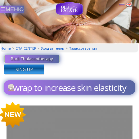
Home
СПА-CENTER
Уход за телом
Талассотерапия
Back Thalassotherapy
SING UP
wrap to increase skin elasticity