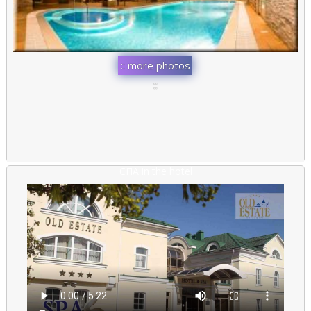
:: more photos
::
:: more photos
::
СПА in the hotel