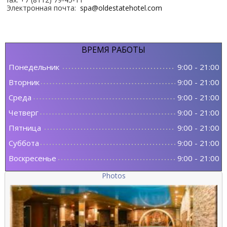
Электронная почта:
spa@oldestatehotel.com
ВРЕМЯ
РАБОТЫ
Понедельник
9:00
-
21:00
Вторник
9:00
-
21:00
Среда
9:00
-
21:00
Четверг
9:00
-
21:00
Пятница
9:00
-
21:00
Суббота
9:00
-
21:00
Воскресенье
9:00
-
21:00
Photos