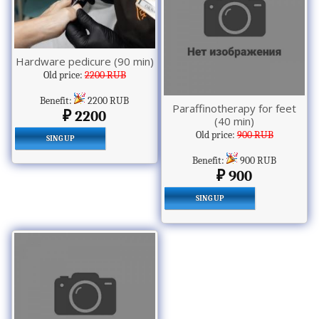
Hardware pedicure (90 min)
Old price:
2200 RUB
Benefit:
2200 RUB
Paraffinotherapy for feet
2200
(40 min)
Old price:
900 RUB
SING UP
Benefit:
900 RUB
900
SING UP