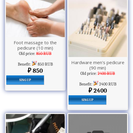
Foot massage to the
pedicure (10 min)
Old price:
850 RUB
Hardware men's pedicure
Benefit:
850 RUB
(90 min)
850
Old price:
2400 RUB
SING UP
Benefit:
2400 RUB
2400
SING UP