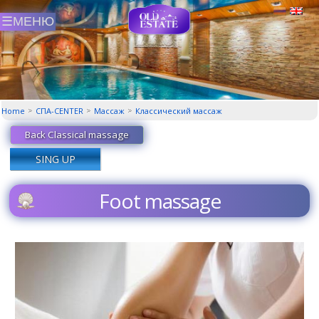
Home
СПА-CENTER
Массаж
Классический маcсаж
Back Classical massage
SING UP
Foot massage