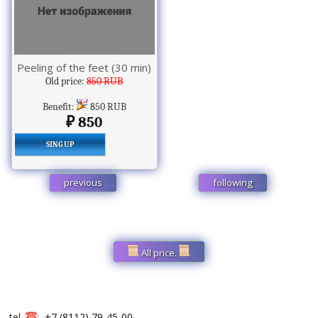
Peeling of the feet (30 min)
Old price:
850 RUB
Benefit:
850 RUB
850
SING UP
previous
following
All price.
tel.
:
+7 (8112) 79-45-00