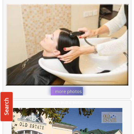
:: more photos
::
Search
СПА in the hotel