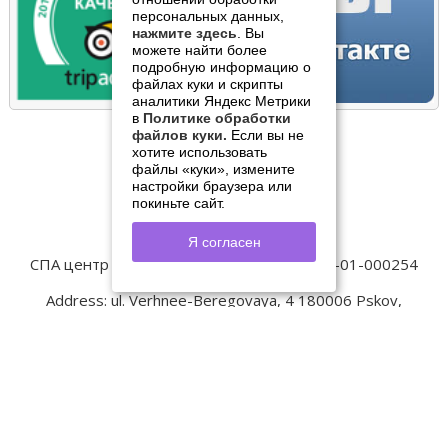
персональных данных,
нажмите здесь
. Вы
можете найти более
подробную информацию о
файлах куки и скрипты
аналитики Яндекс Метрики
в
Политике обработки
файлов куки.
Если вы не
Tel. ☎
+7 (8112) 79 45 00
хотите использовать
+7 911 697 96 85
файлы «куки», измените
+7 911 893 08 27
настройки браузера или
покиньте сайт.
Написать нам
Я согласен
СПА центр Old Estate
Лицензия № ЛО-60-01-000254
Контакты:
Address:
ul. Verhnee-Beregovaya, 4
180006
Pskov
,
Phone
:
+7 8112 79-45-00
, Fax:
+7 8112 79-45-45
, Email
:
spa@oldestatehotel.com