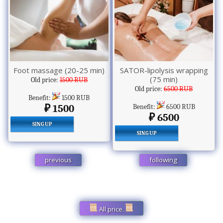
Foot massage (20-25 min)
SATOR-lipolysis wrapping
(75 min)
Old price:
1500 RUB
Old price:
6500 RUB
Benefit:
1500 RUB
1500
Benefit:
6500 RUB
6500
SING UP
SING UP
previous
following
All price.