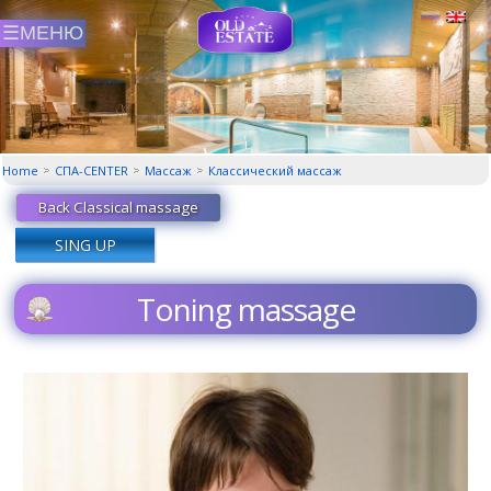
Home
СПА-CENTER
Массаж
Классический маcсаж
Back Classical massage
SING UP
Toning massage