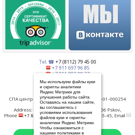
Tel. ☎
+7 (8112) 79 45 00
+7 911 697 96 85
+7 911 893 08 27
Мы используем файлы куки
Написать нам
и скрипты аналитики
Яндекс Метрики для
улучшения работы сайта.
СПА центр Old Estate
Лицензия № ЛО-60-01-000254
Оставаясь на нашем сайте,
Контакты:
вы соглашаетесь с
Address:
ul. Verhnee-Beregovaya, 4
180006
Pskov
,
условиями использования
Phone
:
+7 8112 79-45-00
, Fax:
+7 8112 79-45-45
, Email
файлов куки и скрипты
:
spa@oldestatehotel.com
аналитики Яндекс Метрики.
Чтобы ознакомиться с
нашими политиками в